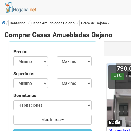
Inicio
Casas Amuebladas Gajano
Cantabria
Cerca de Gajano
Comprar Casas Amuebladas Gajano
Precio:
730.
Superficie:
-1%
Ha
Dormitorios:
Más filtros
62
Vivienda d