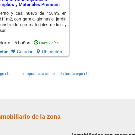
mplios y Materiales Premium
derno y casi nuevo de 450m2 en
811m2, con garaje, gimnasio, jardín
Construido con materiales de lujo y
sur.
 dorm.
5 baños
Hace 2 días
ctar
Guardar
Ubicación
go (1)
comprar casa amueblada torrelavega (1)
nmobiliario de la zona