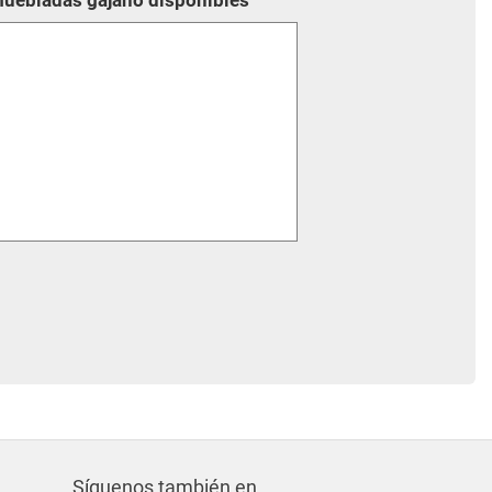
muebladas gajano disponibles
Síguenos también en