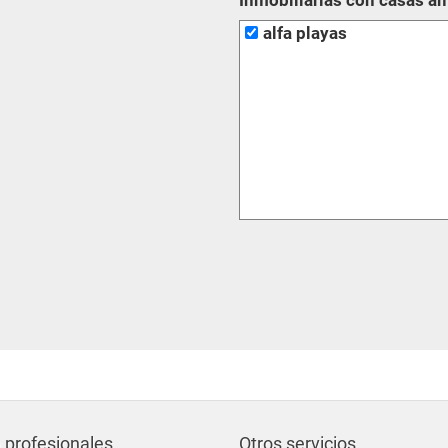
Inmobiliarias con casas a
alfa playas
 profesionales
Otros servicios