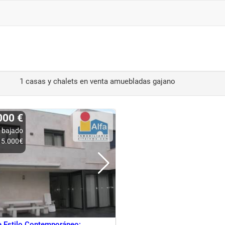
1 casas y chalets en venta amuebladas gajano
000 €
 bajado
5.000€
e Estilo Contemporáneo: