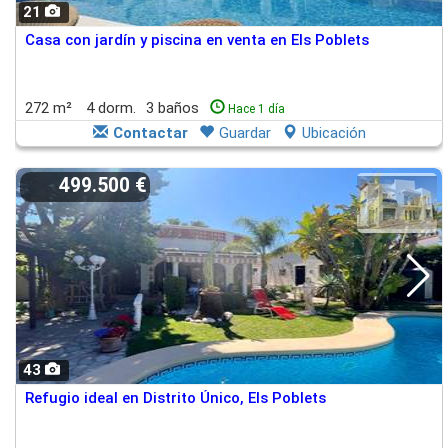
21
Casa con jardín y piscina en venta en Els Poblets
272 m²
4 dorm.
3 baños
Hace 1 día
Contactar
Guardar
Ubicación
499.500 €
43
Refugio ideal en Distrito Único, Els Poblets