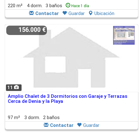
220 m²
4 dorm.
3 baños
Hace 1 día
Contactar
Guardar
Ubicación
156.000 €
11
Amplio Chalet de 3 Dormitorios con Garaje y Terrazas
Cerca de Denia y la Playa
97 m²
3 dorm.
2 baños
Contactar
Guardar