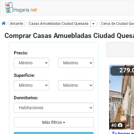
Inicio
Dropdown
Casas Amuebladas Ciudad Quesada
Alicante
Cerca de Ciudad Qu
Comprar Casas Amuebladas Ciudad Ques
Precio:
279.
Superficie:
Dormitorios:
Más filtros
40
Tu hogar e