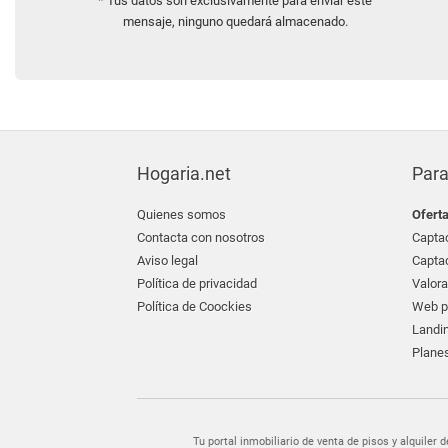
* Tus datos son exclusivamente para enviar este
mensaje, ninguno quedará almacenado.
Hogaria.net
Para
Quienes somos
Ofert
Contacta con nosotros
Captac
Aviso legal
Captac
Política de privacidad
Valora
Política de Coockies
Web pr
Landin
Planes
Tu portal inmobiliario de venta de pisos y alquil