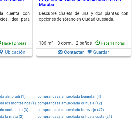
Marabú
da cuenta con
Descubre chalets de una y dos plantas con
cios. Ideal para
opciones de sótano en Ciudad Quesada.
186 m²
3 dorm.
2 baños
Hace 12 horas
Hace 11 horas
Ubicación
Contactar
Guardar
a almoradi (1)
comprar casa amueblada benijofar (4)
a los montesinos (1)
comprar casa amueblada orihuela (12)
a santa pola (3)
comprar casa amueblada torrevieja (47)
a la mata (2)
comprar casa amueblada orihuela costa (21)