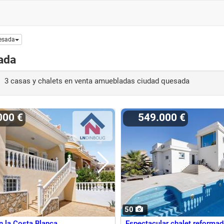
esada
ada
3 casas y chalets en venta amuebladas ciudad quesada
000 €
549.000 €
50
n la Costa Blanca
Espectacular chalet reformad