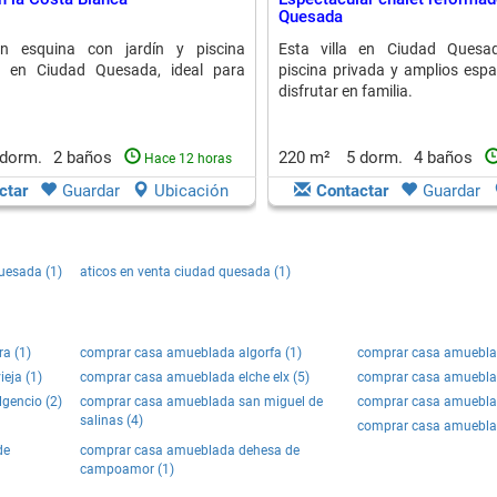
Quesada
n esquina con jardín y piscina
Esta villa en Ciudad Quesa
a en Ciudad Quesada, ideal para
piscina privada y amplios espa
disfrutar en familia.
 dorm.
2 baños
220 m²
5 dorm.
4 baños
Hace 12 horas
ctar
Guardar
Ubicación
Contactar
Guardar
uesada (1)
aticos en venta ciudad quesada (1)
a (1)
comprar casa amueblada algorfa (1)
comprar casa amueblad
eja (1)
comprar casa amueblada elche elx (5)
comprar casa amueblad
gencio (2)
comprar casa amueblada san miguel de
comprar casa amueblad
salinas (4)
comprar casa amueblad
de
comprar casa amueblada dehesa de
campoamor (1)