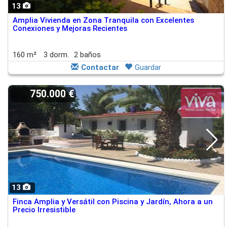
13
Amplia Vivienda en Zona Tranquila con Excelentes
Conexiones y Mejoras Recientes
160 m²
3 dorm.
2 baños
Contactar
Guardar
750.000 €
13
Finca Amplia y Versátil con Piscina y Jardín, Ahora a un
Precio Irresistible