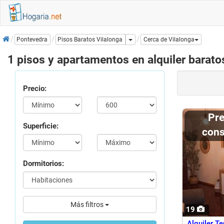
Inicio
Dropdown
Pisos Baratos Vilalonga
Pontevedra
Cerca de Vilalonga
1 pisos y apartamentos en alquiler barato
Precio:
Precio a
Superficie:
cons
Dormitorios:
Más filtros
19
Alquiler T