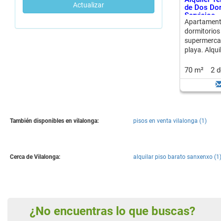
Actualizar
de Dos Dor
Servicios
Apartament
dormitorios
supermercad
playa. Alqui
70 m²
2 
También disponibles en vilalonga:
pisos en venta vilalonga (1)
Cerca de Vilalonga:
alquilar piso barato sanxenxo (1
¿No encuentras lo que buscas?