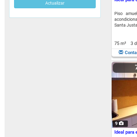
Actualizar
Piso amue
acondiciona
Santa Justa
75 m²
3 
Conta
9
Ideal para 