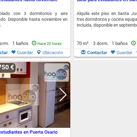
blado con 3 dormitorios y aire
Alquila este piso en Santa Jus
do. Disponible hasta noviembre en
tres dormitorios y cocina equi
.
incluida, disponible en septiemb
dorm.
1 baños
70 m²
3 dorm.
1 baños
Hace 20 horas
ctar
Guardar
Ubicación
Contactar
Guardar
750 €
estudiantes en Puerta Osario