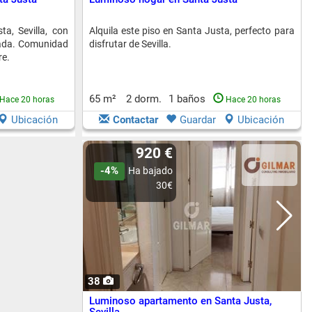
ta, Sevilla, con
Alquila este piso en Santa Justa, perfecto para
pada. Comunidad
disfrutar de Sevilla.
re.
65 m²
2 dorm.
1 baños
Hace 20 horas
Hace 20 horas
Ubicación
Contactar
Guardar
Ubicación
920 €
-4%
Ha bajado
30€
38
Luminoso apartamento en Santa Justa,