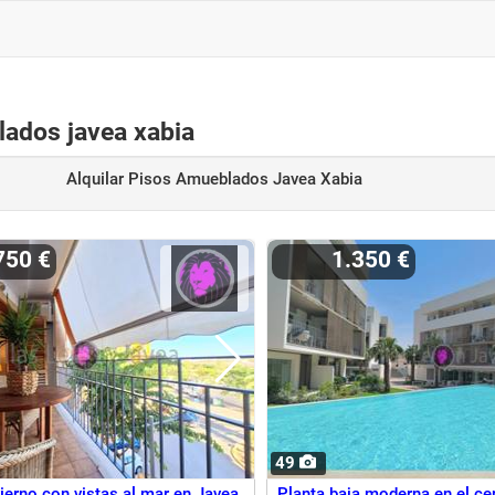
lados javea xabia
Alquilar Pisos Amueblados Javea Xabia
750 €
1.350 €
49
ierno con vistas al mar en Javea
Planta baja moderna en el ce