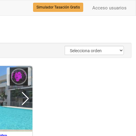
Simulador Tasación Gratis
Acceso usuarios
ntro