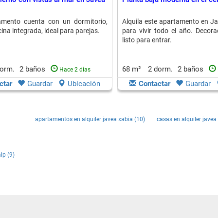
amento cuenta con un dormitorio,
Alquila este apartamento en Ja
ina integrada, ideal para parejas.
para vivir todo el año. Decor
listo para entrar.
dorm.
2 baños
68 m²
2 dorm.
2 baños
Hace 2 días
ctar
Guardar
Ubicación
Contactar
Guardar
apartamentos en alquiler javea xabia (10)
casas en alquiler javea
lp (9)