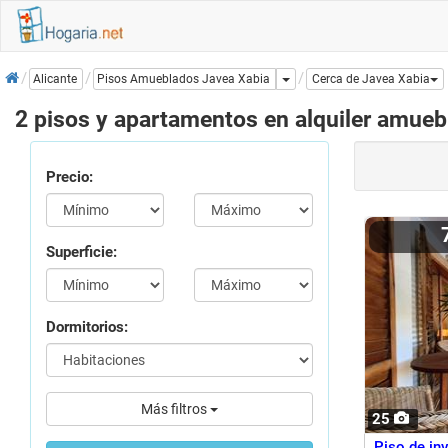
Inicio
Dropdown
Pisos Amueblados Javea Xabia
Alicante
Cerca de Javea Xabia
2 pisos y apartamentos en alquiler amueb
Precio:
Superficie:
Dormitorios:
Más filtros
25
Piso de inv