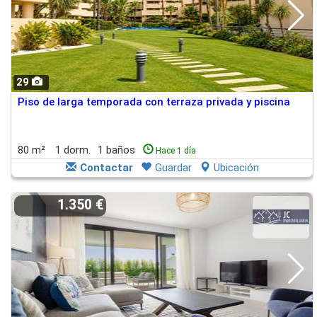
29
Piso de larga temporada con terraza privada y piscina
80 m²
1 dorm.
1 baños
Hace 1 día
Contactar
Guardar
Ubicación
1.350 €