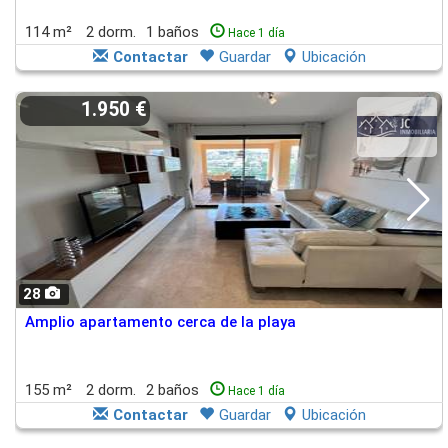
114 m²
2 dorm.
1 baños
Hace 1 día
Contactar
Guardar
Ubicación
1.950 €
28
Amplio apartamento cerca de la playa
155 m²
2 dorm.
2 baños
Hace 1 día
Contactar
Guardar
Ubicación