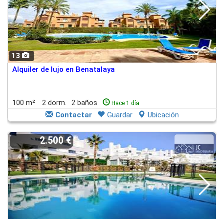
13
Alquiler de lujo en Benatalaya
100 m²
2 dorm.
2 baños
Hace 1 día
Contactar
Guardar
Ubicación
2.500 €