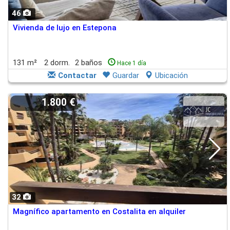
46
Vivienda de lujo en Estepona
131 m²
2 dorm.
2 baños
Hace 1 día
Contactar
Guardar
Ubicación
1.800 €
32
Magnífico apartamento en Costalita en alquiler