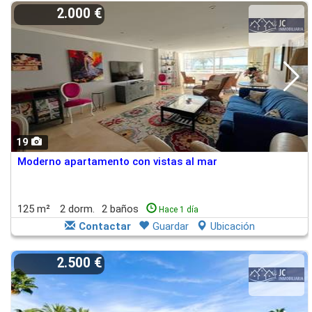
2.000 €
19
Moderno apartamento con vistas al mar
125 m²
2 dorm.
2 baños
Hace 1 día
Contactar
Guardar
Ubicación
2.500 €