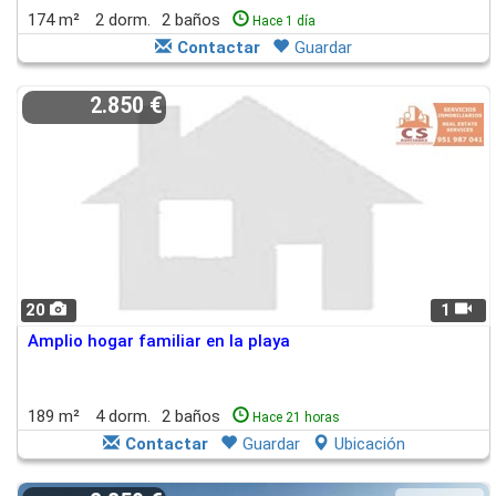
174 m²
2 dorm.
2 baños
Hace 1 día
Contactar
Guardar
2.850 €
20
1
Amplio hogar familiar en la playa
189 m²
4 dorm.
2 baños
Hace 21 horas
Contactar
Guardar
Ubicación