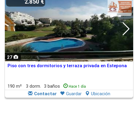
2.850 €
27
Piso con tres dormitorios y terraza privada en Estepona
190 m²
3 dorm.
3 baños
Hace 1 día
Contactar
Guardar
Ubicación