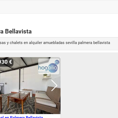
a Bellavista
casas y chalets en alquiler amuebladas sevilla palmera bellavista
930 €
eal en Palmera Bellavista