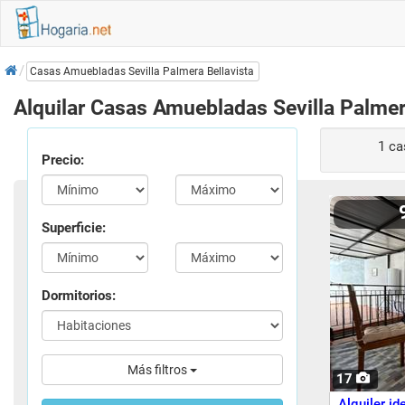
Inicio
Casas Amuebladas Sevilla Palmera Bellavista
Alquilar Casas Amuebladas Sevilla Palmer
1 
Precio:
Superficie:
Dormitorios:
Más filtros
17
Alquiler id