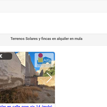
Terrenos Solares y fincas en alquiler
en mula
0€
olar en calle gran vía 14 (mula),