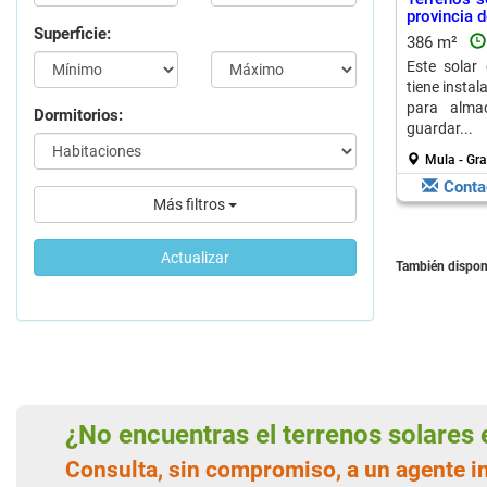
provincia 
Superficie:
386 m²
Este solar
tiene instala
para alma
Dormitorios:
guardar...
Mula - Gra
Conta
Más filtros
Actualizar
También dispon
¿No encuentras el terrenos solares
Consulta, sin compromiso, a un agente i