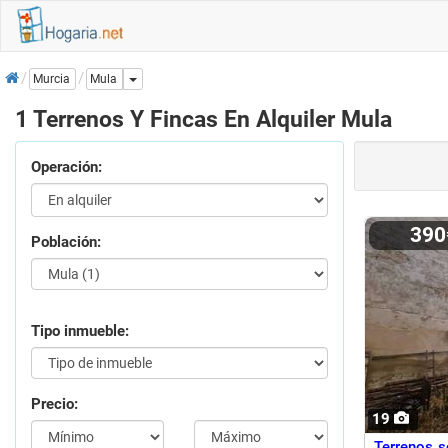
Inicio
Dropdown
Murcia
Mula
1 Terrenos Y Fincas En Alquiler Mula
Operación:
39
Población:
Tipo inmueble:
Precio:
19
Terrenos s