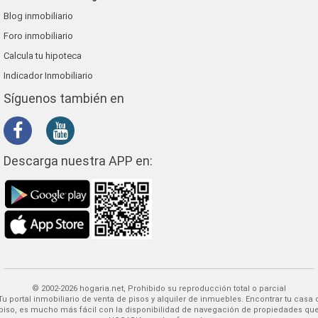
Blog inmobiliario
Foro inmobiliario
Calcula tu hipoteca
Indicador Inmobiliario
Síguenos también en
Descarga nuestra APP en:
© 2002-2026 hogaria.net, Prohibido su reproducción total o parcial
 alquiler de inmuebles. Encontrar tu casa o
piso, es mucho más fácil con la disponibilidad de navegación de propiedades qu