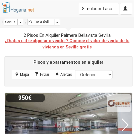
Simulador Tasación Gratis
Palmera Bellavista
Dropdown
Dropdown
Sevilla
2 Pisos En Alquiler Palmera Bellavista Sevilla
¿Dudas entre alquilar o vender? Conoce el valor de venta de tu
vivienda en Sevilla gratis
Pisos y apartamentos en alquiler
950€