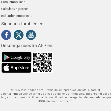
Foro inmobiliario
Calcula tu hipoteca
Indicador Inmobiliario
Síguenos también en
Descarga nuestra APP en:
© 2002-2026 hogaria.net, Prohibido su reproducción total o parcial
 alquiler de inmuebles. Encontrar tu casa o
piso, es mucho más fácil con la disponibilidad de navegación de propiedades qu
HOGARIA puede ofrecerle.