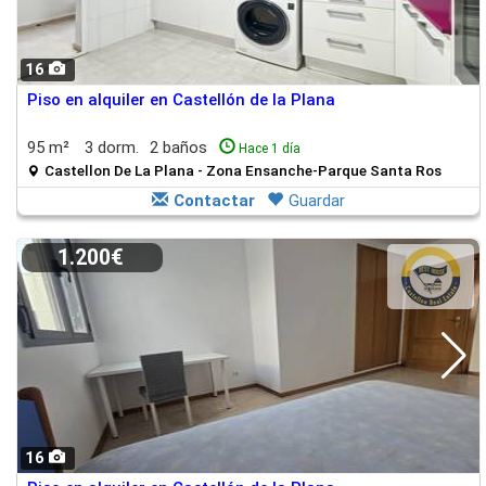
16
Piso en alquiler en Castellón de la Plana
95 m²
3 dorm.
2 baños
Hace 1 día
Castellon De La Plana - Zona Ensanche-Parque Santa Ros
Contactar
Guardar
1.200€
16