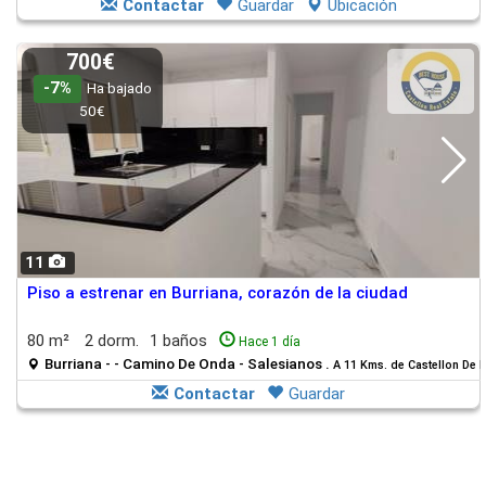
Contactar
Guardar
Ubicación
700€
-7%
Ha bajado
50€
11
Piso a estrenar en Burriana, corazón de la ciudad
80 m²
2 dorm.
1 baños
Hace 1 día
Burriana - - Camino De Onda - Salesianos .
A 11 Kms. de Castellon De 
Contactar
Guardar