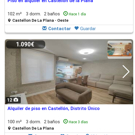
Piso en alquiler en Castellón de la Plana
102 m²
3 dorm.
2 baños
Hace 1 día
Castellon De La Plana - Oeste
Contactar
Guardar
1.090€
12
Alquiler de piso en Castellón, Distrito Único
100 m²
3 dorm.
2 baños
Hace 3 días
Castellon De La Plana