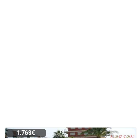
1.763€