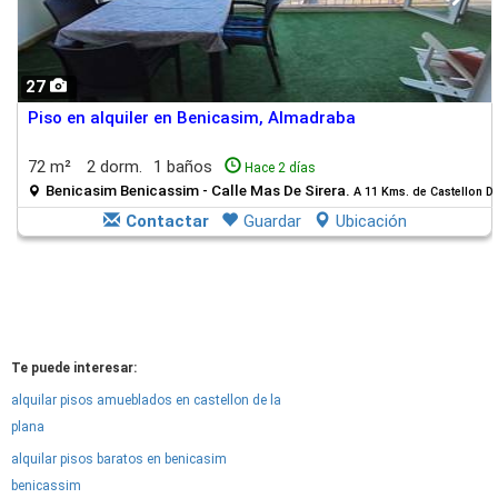
27
Piso en alquiler en Benicasim, Almadraba
72 m²
2 dorm.
1 baños
Hace 2 días
Benicasim Benicassim - Calle Mas De Sirera.
A 11 Kms. de Castellon D
Contactar
Guardar
Ubicación
Te puede interesar:
alquilar pisos amueblados en castellon de la
plana
alquilar pisos baratos en benicasim
benicassim