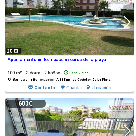
20
Apartamento en Benicassim cerca de la playa
100 m²
3 dorm.
2 baños
Hace 2 días
Benicasim Benicassim.
A 11 Kms. de Castellon De La Plana
Contactar
Guardar
Ubicación
600€