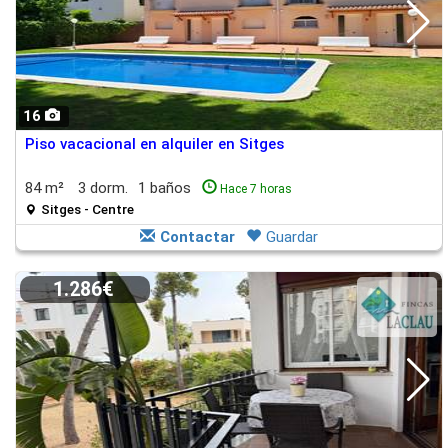
16
Piso vacacional en alquiler en Sitges
84 m²
3 dorm.
1 baños
Hace 7 horas
Sitges - Centre
Contactar
Guardar
1.286€