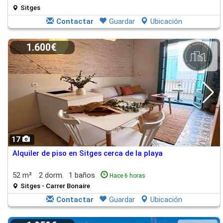
Sitges
Contactar
Guardar
Ubicación
1.600€
17
Alquiler de piso en Sitges cerca de la playa
52 m²
2 dorm.
1 baños
Hace 6 horas
Sitges - Carrer Bonaire
Contactar
Guardar
Ubicación