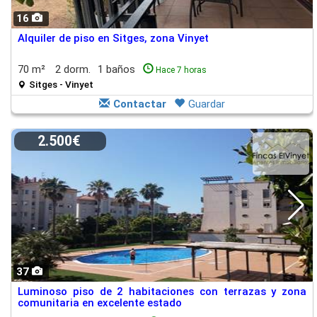
16
Alquiler de piso en Sitges, zona Vinyet
70 m²
2 dorm.
1 baños
Hace 7 horas
Sitges - Vinyet
Contactar
Guardar
2.500€
37
Luminoso piso de 2 habitaciones con terrazas y zona
comunitaria en excelente estado