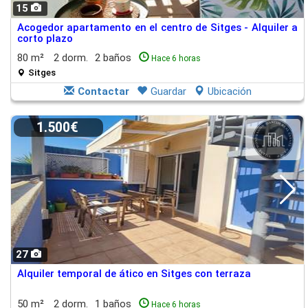
15
Acogedor apartamento en el centro de Sitges - Alquiler a
corto plazo
80 m²
2 dorm.
2 baños
Hace 6 horas
Sitges
Contactar
Guardar
Ubicación
1.500€
27
Alquiler temporal de ático en Sitges con terraza
50 m²
2 dorm.
1 baños
Hace 6 horas