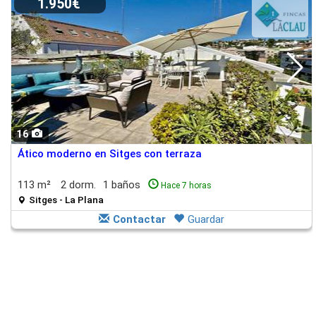
1.950€
16
Ático moderno en Sitges con terraza
113 m²
2 dorm.
1 baños
Hace 7 horas
Sitges - La Plana
Contactar
Guardar