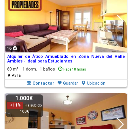
16
Alquiler de Ático Amueblado en Zona Nueva del Valle
Ambles - Ideal para Estudiantes
60 m²
1 dorm.
1 baños
Hace 18 horas
Avila
Contactar
Guardar
Ubicación
1.000€
+11%
Ha subido
100€