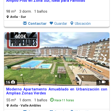
Amplio Piso en Zona Sur, Ideal para Familias
98 m²
3 dorm.
1 baños
Avila - Sur
Contactar
Guardar
Ubicación
600€
16
1
Moderno Apartamento Amueblado en Urbanización con
Amplias Zonas Verdes
55 m²
1 dorm.
1 baños
Hace 11 horas
Avila - Valle Ambles