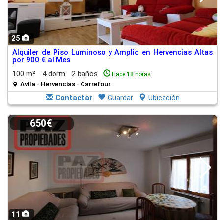
25
Alquiler de Piso Luminoso y Amplio en Hervencias Altas
por 900 € al Mes
100 m²
4 dorm.
2 baños
Hace 18 horas
Avila - Hervencias - Carrefour
Contactar
Guardar
Ubicación
650€
11