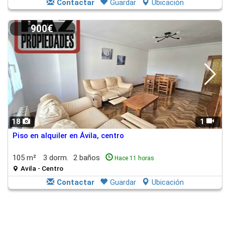
Contactar
Guardar
Ubicación
900€
18
1
Piso en alquiler en Ávila, centro
105 m²
3 dorm.
2 baños
Hace 11 horas
Avila - Centro
Contactar
Guardar
Ubicación