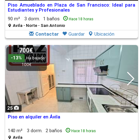
Piso Amueblado en Plaza de San Francisco: Ideal para
Estudiantes y Profesionales
90 m²
3 dorm.
1 baños
Hace 18 horas
Avila - Norte - San Antonio
Contactar
Guardar
Ubicación
700€
-13%
Ha bajado
100€
25
Piso en alquiler en Ávila
140 m²
3 dorm.
2 baños
Hace 18 horas
Avila