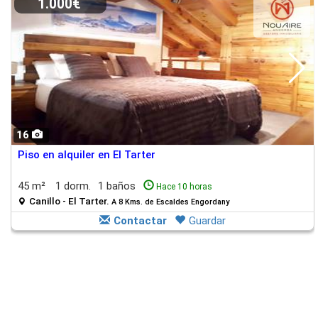
1.000€
16
Piso en alquiler en El Tarter
45 m²
1 dorm.
1 baños
Hace 10 horas
Canillo - El Tarter.
A 8 Kms. de Escaldes Engordany
Contactar
Guardar