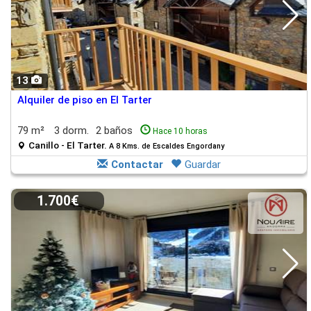
13
Alquiler de piso en El Tarter
79 m²
3 dorm.
2 baños
Hace 10 horas
Canillo - El Tarter.
A 8 Kms. de Escaldes Engordany
Contactar
Guardar
1.700€