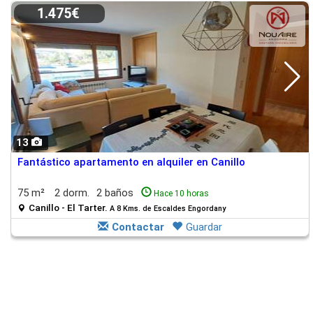
1.475€
13
Fantástico apartamento en alquiler en Canillo
75 m²
2 dorm.
2 baños
Hace 10 horas
Canillo - El Tarter.
A 8 Kms. de Escaldes Engordany
Contactar
Guardar