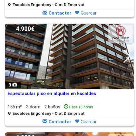
Escaldes Engordany - Clot D Emprivat
Contactar
Guardar
4.900€
3
Espectacular piso en alquiler en Escaldes
155 m²
3 dorm.
2 baños
Hace 10 horas
Escaldes Engordany - Clot D Emprivat
Contactar
Guardar