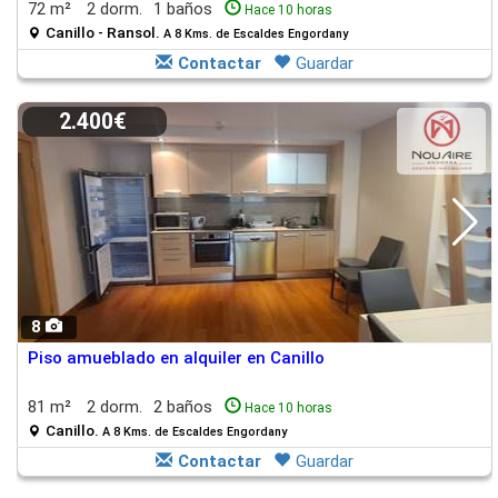
72 m²
2 dorm.
1 baños
Hace 10 horas
Canillo - Ransol.
A 8 Kms. de Escaldes Engordany
Contactar
Guardar
2.400€
8
Piso amueblado en alquiler en Canillo
81 m²
2 dorm.
2 baños
Hace 10 horas
Canillo.
A 8 Kms. de Escaldes Engordany
Contactar
Guardar