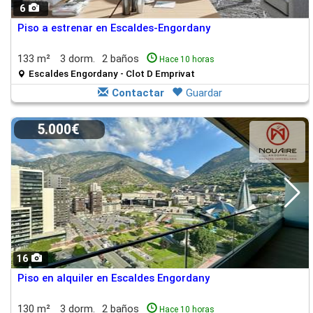
6
Piso a estrenar en Escaldes-Engordany
133 m²
3 dorm.
2 baños
Hace 10 horas
Escaldes Engordany - Clot D Emprivat
Contactar
Guardar
5.000€
16
Piso en alquiler en Escaldes Engordany
130 m²
3 dorm.
2 baños
Hace 10 horas