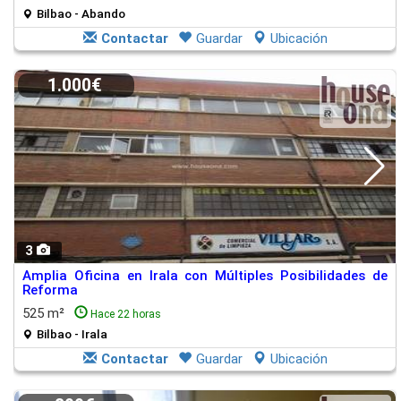
Bilbao - Abando
Contactar
Guardar
Ubicación
1.000€
3
Amplia Oficina en Irala con Múltiples Posibilidades de
Reforma
525 m²
Hace 22 horas
Bilbao - Irala
Contactar
Guardar
Ubicación