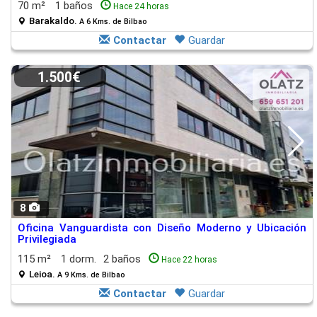
70 m²
1 baños
Hace 24 horas
Barakaldo.
A 6 Kms. de Bilbao
Contactar
Guardar
1.500€
8
Oficina Vanguardista con Diseño Moderno y Ubicación
Privilegiada
115 m²
1 dorm.
2 baños
Hace 22 horas
Leioa.
A 9 Kms. de Bilbao
Contactar
Guardar