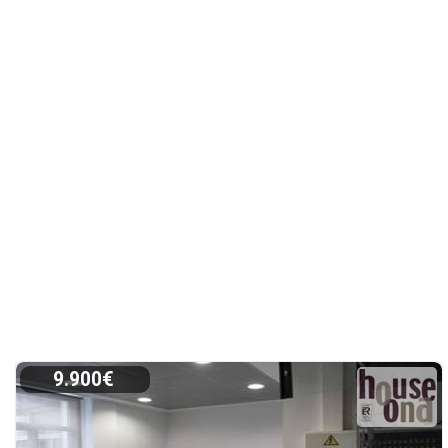
9.900€