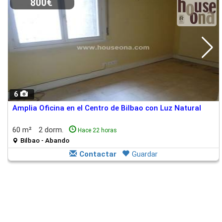
800€
6
Amplia Oficina en el Centro de Bilbao con Luz Natural
60 m²
2 dorm.
Hace 22 horas
Bilbao - Abando
Contactar
Guardar