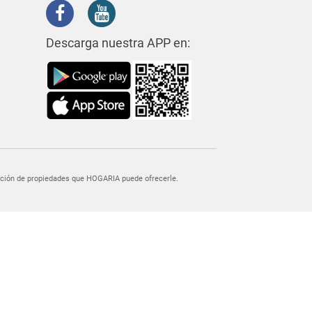
Descarga nuestra APP en:
egación de propiedades que HOGARIA puede ofrecerle.