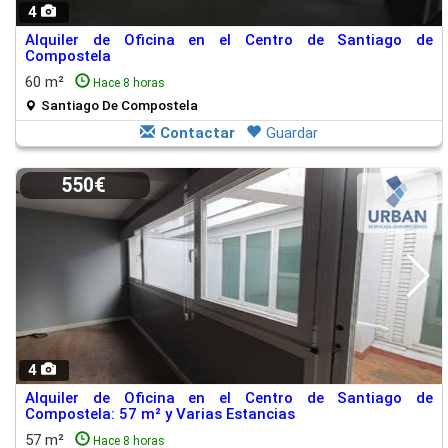
4
Alquiler de Oficina en el Centro de Santiago de
Compostela
60 m²
Hace 8 horas
Santiago De Compostela
Contactar
Guardar
550€
4
Alquiler de Oficina en el Centro de Santiago de
Compostela: 57 m² y Varias Estancias
57 m²
Hace 8 horas