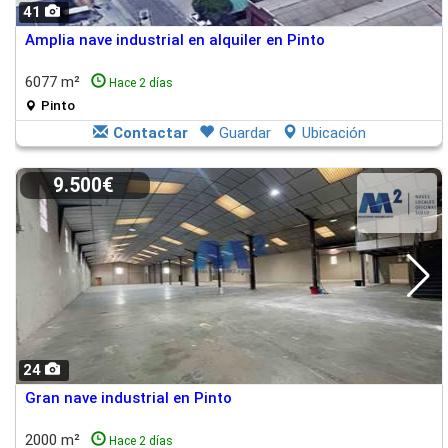
41
Amplia nave industrial en alquiler en Pinto
6077 m²
Hace 2 días
Pinto
Contactar
Guardar
Ubicación
9.500€
24
Gran nave industrial en Pinto
2000 m²
Hace 2 días