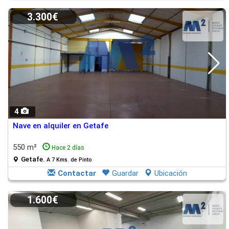
3.300€
4
Nave en alquiler en Getafe
550 m²
Hace 2 días
Getafe.
A 7 Kms. de Pinto
Contactar
Guardar
Ubicación
1.600€