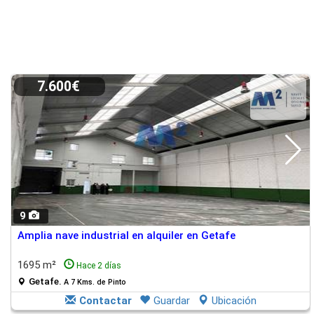
7.600€
9
Amplia nave industrial en alquiler en Getafe
1695 m²
Hace 2 días
Getafe.
A 7 Kms. de Pinto
Contactar
Guardar
Ubicación