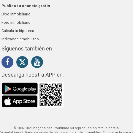
Publica tu anuncio gratis
Blog inmobiliario
Foro inmobiliario
Calcula tu hipoteca
Indicador Inmobiliario
Síguenos también en
Descarga nuestra APP en:
© 2002-2026 hogaria.net, Prohibido su reproducción total o parcial
 alquiler de inmuebles. Encontrar tu casa o