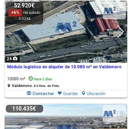
52.920€
+6%
Ha subido
3.024€
24
Módulo logístico en alquiler de 10.080 m² en Valdemoro
10080 m²
Hace 2 días
Valdemoro.
A 5 Kms. de Pinto
Contactar
Guardar
Ubicación
110.435€