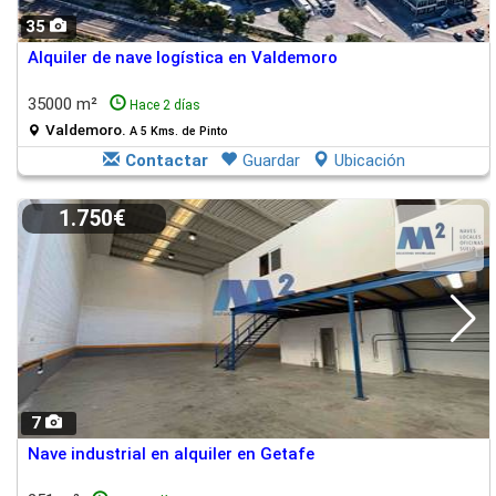
35
Alquiler de nave logística en Valdemoro
35000 m²
Hace 2 días
Valdemoro.
A 5 Kms. de Pinto
Contactar
Guardar
Ubicación
1.750€
7
Nave industrial en alquiler en Getafe