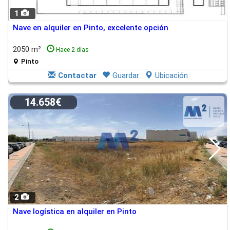
1
Nave en alquiler en Pinto, excelente opción
2050 m²
Hace 2 días
Pinto
Contactar
Guardar
Ubicación
14.658€
2
Nave logística en alquiler en Pinto