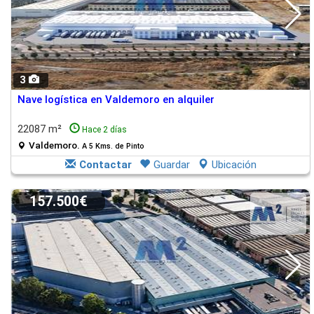
3
Nave logística en Valdemoro en alquiler
22087 m²
Hace 2 días
Valdemoro.
A 5 Kms. de Pinto
Contactar
Guardar
Ubicación
157.500€