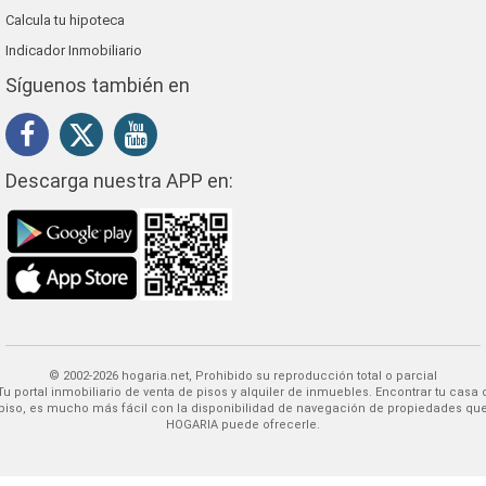
Calcula tu hipoteca
Indicador Inmobiliario
Síguenos también en
Descarga nuestra APP en:
© 2002-2026 hogaria.net, Prohibido su reproducción total o parcial
 alquiler de inmuebles. Encontrar tu casa o
piso, es mucho más fácil con la disponibilidad de navegación de propiedades qu
HOGARIA puede ofrecerle.