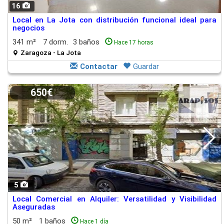
16
Local en La Jota con distribución funcional ideal para
negocios
341 m²
7 dorm.
3 baños
Hace 17 horas
Zaragoza - La Jota
Contactar
Guardar
650€
5
Local Comercial en Alquiler: Versatilidad y Visibilidad
Aseguradas
50 m²
1 baños
Hace 1 día