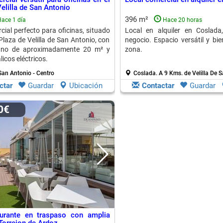
elilla de San Antonio
396 m²
ace 1 día
Hace 20 horas
cial perfecto para oficinas, situado
Local en alquiler en Coslada
Plaza de Velilla de San Antonio, con
negocio. Espacio versátil y bi
ano de aproximadamente 20 m² y
zona.
licos eléctricos.
 San Antonio - Centro
Coslada.
A 9 Kms. de Velilla De 
ctar
Guardar
Ubicación
Contactar
Guardar
00€
aurante en traspaso con amplia