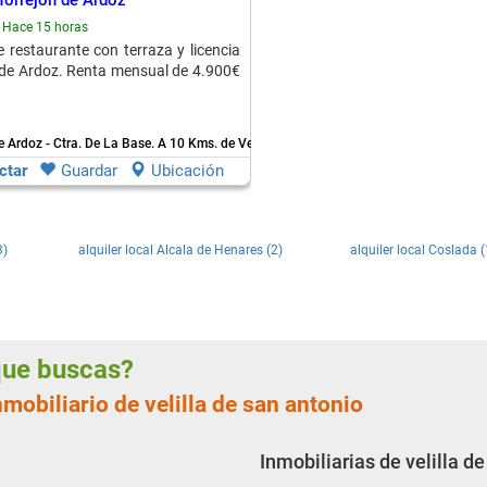
 Torrejon de Ardoz
Hace 15 horas
 restaurante con terraza y licencia
 de Ardoz. Renta mensual de 4.900€
e Ardoz - Ctra. De La Base.
A 10 Kms. de Velilla De San Antonio
ctar
Guardar
Ubicación
3)
alquiler local Alcala de Henares (2)
alquiler local Coslada (
 que buscas?
mobiliario de velilla de san antonio
Inmobiliarias de velilla d