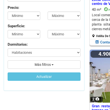
centro de V
Precio:
40 m²
H
Local comer
cerca de la 
planta sót
Superficie:
cierres metá
Velilla De
Conta
Dormitorios:
4.9
Más filtros
Actualizar
2
Gran rest