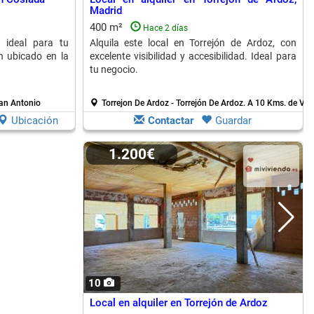
Madrid
400 m²
Hace 2 días
, ideal para tu
Alquila este local en Torrejón de Ardoz, con
en ubicado en la
excelente visibilidad y accesibilidad. Ideal para
tu negocio.
San Antonio
Torrejon De Ardoz - Torrejón De Ardoz.
A 10 Kms. de Veli
Ubicación
Contactar
Guardar
1.200€
10
Local en alquiler en Torrejón de Ardoz