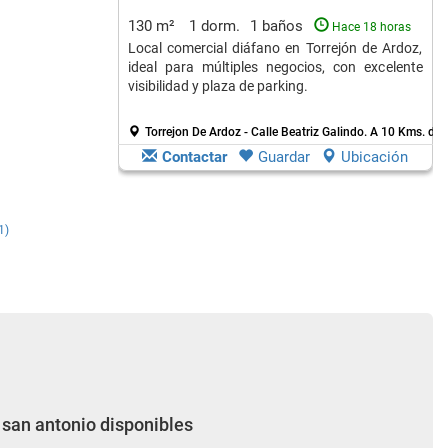
130 m²
1 dorm.
1 baños
Hace 18 horas
Local comercial diáfano en Torrejón de Ardoz,
ideal para múltiples negocios, con excelente
visibilidad y plaza de parking.
Torrejon De Ardoz - Calle Beatriz Galindo.
A 10 Kms. de V
Contactar
Guardar
Ubicación
1)
e san antonio disponibles