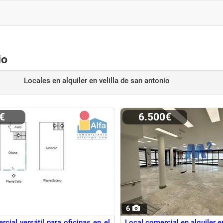
io
Locales en alquiler
en velilla de san antonio
0€
6.500€
6
cial versátil para oficinas en el
Local comercial en alquiler 