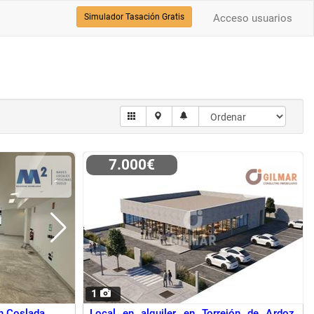
Simulador Tasación Gratis
Acceso usuarios
7.000€
1
en Coslada
Local en alquiler en Torrejón de Ardoz,