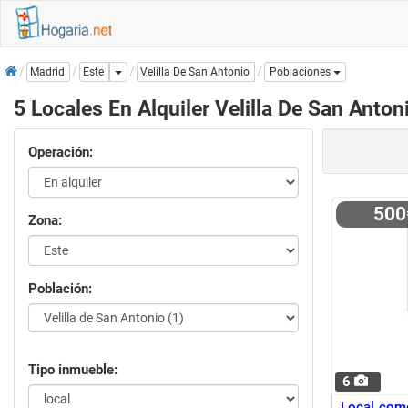
Inicio
Dropdown
Velilla De San Antonio
Madrid
Este
Poblaciones
5 Locales En Alquiler Velilla De San Anton
Operación:
50
Zona:
Población:
Tipo inmueble:
6
Local comer