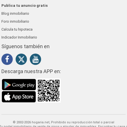
Publica tu anuncio gratis
Blog inmobiliario
Foro inmobiliario
Calcula tu hipoteca
Indicador Inmobiliario
Síguenos también en
Descarga nuestra APP en:
© 2002-2026 hogaria.net, Prohibido su reproducción total o parcial
 alquiler de inmuebles. Encontrar tu casa o