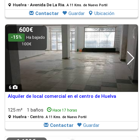
Huelva - Avenida De La Ria.
A 11 Kms. de Nuevo Portil
Contactar
Guardar
Ubicación
600€
-15%
Ha bajado
100€
6
Alquiler de local comercial en el centro de Huelva
125 m²
1 baños
Hace 17 horas
Huelva - Centro.
A 11 Kms. de Nuevo Portil
Contactar
Guardar