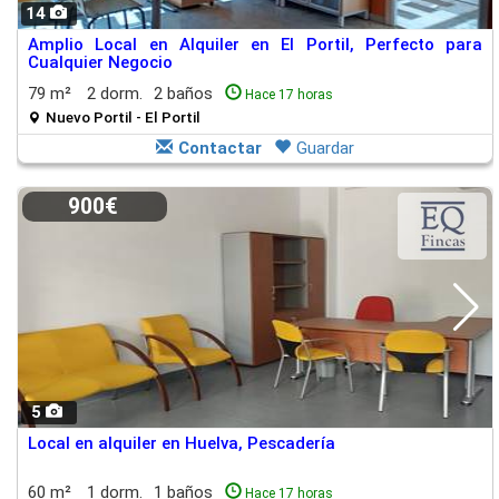
14
Amplio Local en Alquiler en El Portil, Perfecto para
Cualquier Negocio
79 m²
2 dorm.
2 baños
Hace 17 horas
Nuevo Portil - El Portil
Contactar
Guardar
900€
5
Local en alquiler en Huelva, Pescadería
60 m²
1 dorm.
1 baños
Hace 17 horas