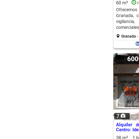
60 m²
H
Ofrecemos 
Granada, c
vigilancia
comerciales
Granada - 
60
7
Alquiler 
Centro: Id
38 m²
1 