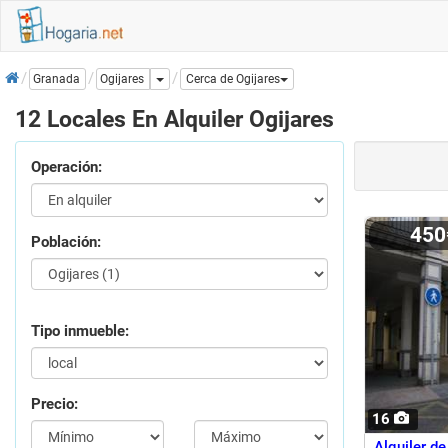
Inicio
Dropdown
Ogijares
Granada
Cerca de Ogijares
12 Locales En Alquiler Ogijares
Operación:
45
Población:
Tipo inmueble:
Precio:
16
Alquiler de