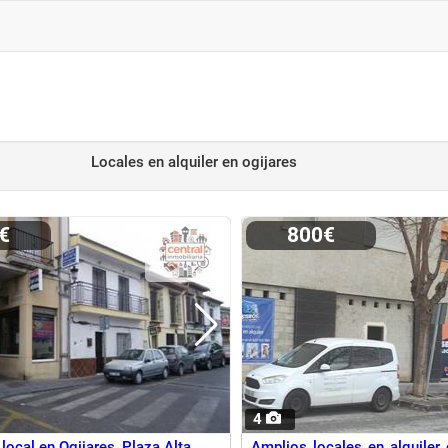
Locales en alquiler
en ogijares
0€
800€
4
 local en Ogijares, Plaza Alta
Amplios locales en alquiler 