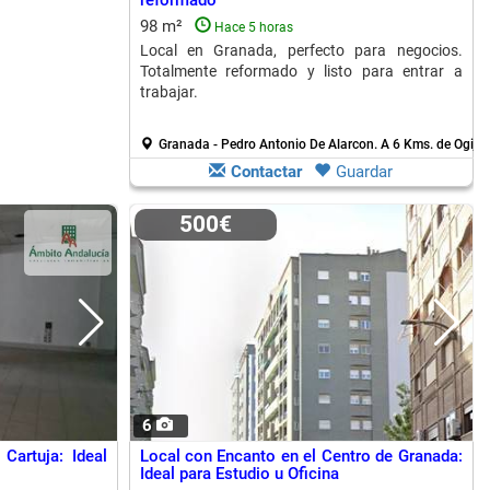
reformado
98 m²
Hace 5 horas
Local en Granada, perfecto para negocios.
Totalmente reformado y listo para entrar a
trabajar.
Granada - Pedro Antonio De Alarcon.
A 6 Kms. de Ogijar
Contactar
Guardar
500€
6
Cartuja: Ideal
Local con Encanto en el Centro de Granada:
Ideal para Estudio u Oficina