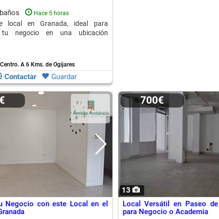
 baños
Hace 5 horas
te local en Granada, ideal para
r tu negocio en una ubicación
 Centro.
A 6 Kms. de Ogijares
Contactar
Guardar
0€
700€
13
u Negocio con este Local en el
Local Versátil en Paseo de 
Granada
para Negocio o Academia