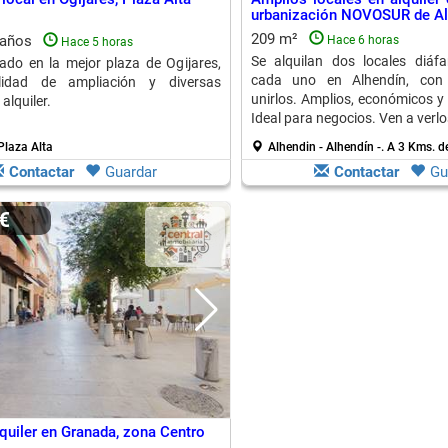
urbanización NOVOSUR de Al
209 m²
baños
Hace 6 horas
Hace 5 horas
Se alquilan dos locales diá
ado en la mejor plaza de Ogijares,
cada uno en Alhendín, con 
lidad de ampliación y diversas
unirlos. Amplios, económicos y 
alquiler.
Ideal para negocios. Ven a verlo
 Plaza Alta
Alhendin - Alhendín -.
A 3 Kms. de
Contactar
Guardar
Contactar
Gu
0€
lquiler en Granada, zona Centro