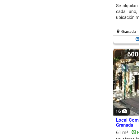
Se alquila
cada uno,
ubicación mu
Granada -
60
16
Local Come
Granada
61 m²
H