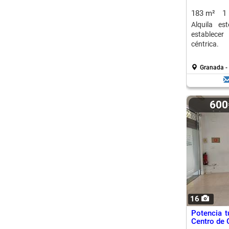
183 m²
1
Alquila es
establece
céntrica.
Granada -
60
16
Potencia t
Centro de 