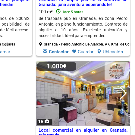
hendín
Granada: ¡una aventura esperándote!
100 m²
Hace 5 horas
fanos de 200m2
Se traspasa pub en Granada, en zona Pedro
posibilidad de
Antonio, en pleno funcionamiento. Contrato de
de fácil acceso.
alquiler a 10 años. Excelente ubicación y
s.
accesibilidad. Ideal para emprender.
 Ogijares
Granada - Pedro Antonio De Alarcon.
A 6 Kms. de Ogijar
ardar
Contactar
Guardar
Ubicación
1.000€
16
Local comercial en alquiler en Granada,