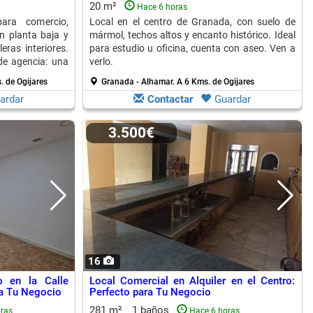
20 m²
Hace 6 horas
ara comercio,
Local en el centro de Granada, con suelo de
n planta baja y
mármol, techos altos y encanto histórico. Ideal
ras interiores.
para estudio u oficina, cuenta con aseo. Ven a
 de agencia: una
verlo.
. de Ogijares
Granada - Alhamar.
A 6 Kms. de Ogijares
ardar
Contactar
Guardar
3.500€
16
o en la Calle
Local Comercial en Alquiler en el Centro:
ra Tu Negocio
Perfecto para Tu Negocio
281 m²
1 baños
ras
Hace 6 horas