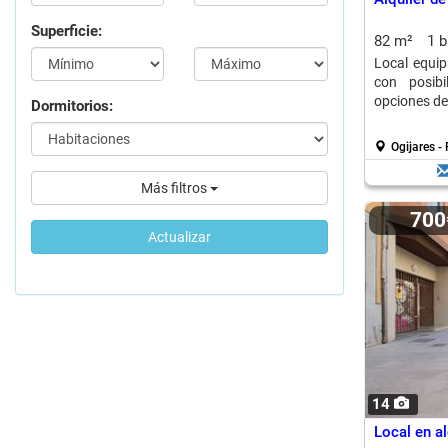
Superficie:
82 m²
1 
Local equip
con posibi
opciones de 
Dormitorios:
Ogijares -
Más filtros
70
Actualizar
14
Local en a