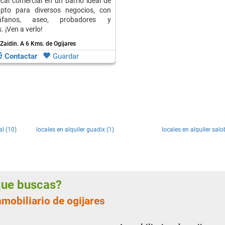
ocal comercial en un barrio ideal de
pto para diversos negocios, con
fanos, aseo, probadores y
 ¡Ven a verlo!
Zaidin.
A 6 Kms. de Ogijares
Contactar
Guardar
al (10)
locales en alquiler guadix (1)
locales en alquiler salo
 que buscas?
nmobiliario de ogijares