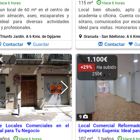
115 m²
ace 6 horas
Hace 6 horas
un local de 60 m² en el centro de
Local bien situado, apto p
on almacén, aseo, escaparates y
academia u oficina. Cuenta co
, ideal para diversas actividades
sótano, comunicados por escale
 y profesionales.
Ideal para visitas. Honorarios
mensualidad más IVA.
Triunfo Jardin.
A 6 Kms. de Ogijares
Granada - San Ildefonso.
A 6 Kms
Contactar
Guardar
Contactar
Gu
0€
1.100€
+29%
Ha subido
250€
9
de Locales Comerciales en el
Local Comercial Reformad
eal para Tu Negocio
Emperatriz Eugenia: Ideal pa
baños
107 m²
1 baños
Hace 6 horas
Hace 6 ho