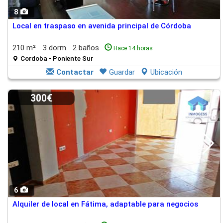
8
Local en traspaso en avenida principal de Córdoba
210 m²
3 dorm.
2 baños
Hace 14 horas
Cordoba - Poniente Sur
Contactar
Guardar
Ubicación
300€
6
Alquiler de local en Fátima, adaptable para negocios