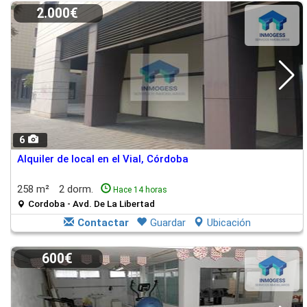
2.000€
6
Alquiler de local en el Vial, Córdoba
258 m²
2 dorm.
Hace 14 horas
Cordoba - Avd. De La Libertad
Contactar
Guardar
Ubicación
600€