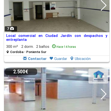
7
Local comercial en Ciudad Jardín con despachos y
entreplanta
300 m²
2 dorm.
2 baños
Hace 14 horas
Cordoba - Poniente Sur
Contactar
Guardar
Ubicación
2.500€