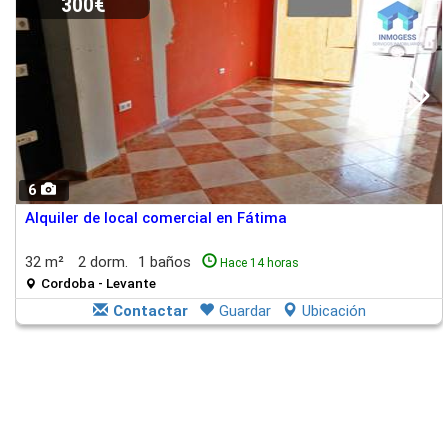
300€
6
Alquiler de local comercial en Fátima
32 m²
2 dorm.
1 baños
Hace 14 horas
Cordoba - Levante
Contactar
Guardar
Ubicación