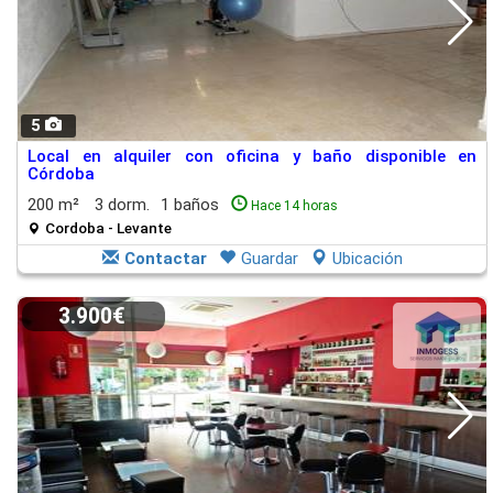
5
Local en alquiler con oficina y baño disponible en
Córdoba
200 m²
3 dorm.
1 baños
Hace 14 horas
Cordoba - Levante
Contactar
Guardar
Ubicación
3.900€