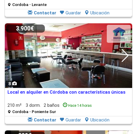
Cordoba - Levante
Contactar
Guardar
Ubicación
3.900€
8
Local en alquiler en Córdoba con características únicas
210 m²
3 dorm.
2 baños
Hace 14 horas
Cordoba - Poniente Sur
Contactar
Guardar
Ubicación