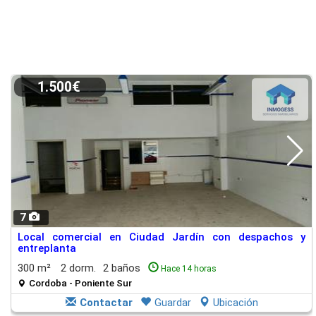
1.500€
7
Local comercial en Ciudad Jardín con despachos y
entreplanta
300 m²
2 dorm.
2 baños
Hace 14 horas
Cordoba - Poniente Sur
Contactar
Guardar
Ubicación