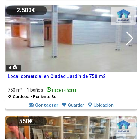
2.500€
4
Local comercial en Ciudad Jardín de 750 m2
750 m²
1 baños
Hace 14 horas
Cordoba - Poniente Sur
Contactar
Guardar
Ubicación
550€