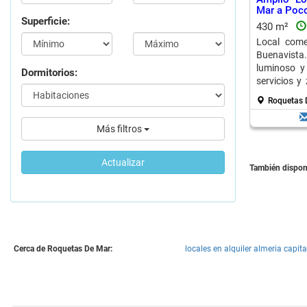
Mar a Poco
Superficie:
430 m²
Local come
Buenavista
luminoso y
Dormitorios:
servicios y
alquiler 3.
Roquetas 
Más filtros
Actualizar
También disponi
Cerca de Roquetas De Mar:
locales en alquiler almeria capita