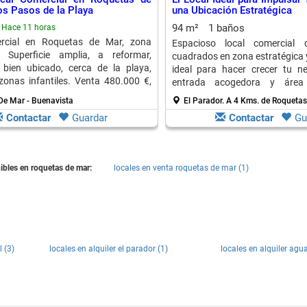
s Pasos de la Playa
una Ubicación Estratégica
94 m²
1 baños
Hace 11 horas
rcial en Roquetas de Mar, zona
Espacioso local comercial
. Superficie amplia, a reformar,
cuadrados en zona estratégica y 
 bien ubicado, cerca de la playa,
ideal para hacer crecer tu n
 zonas infantiles. Venta 480.000 €,
entrada acogedora y área
800 €/mes.
profesional.
De Mar - Buenavista
El Parador.
A 4 Kms. de Roqueta
Contactar
Guardar
Contactar
Gu
bles en roquetas de mar:
locales en venta roquetas de mar (1)
l (3)
locales en alquiler el parador (1)
locales en alquiler agu