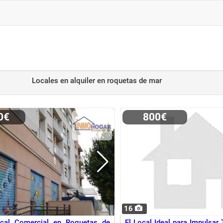
Locales en alquiler
en roquetas de mar
00€
800€
16
cal Comercial en Roquetas de
El Local Ideal para Impulsar