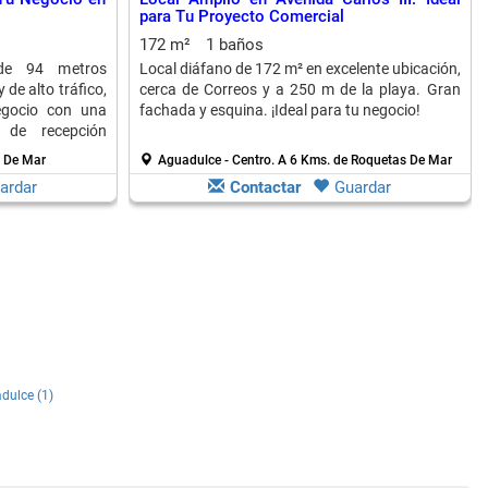
para Tu Proyecto Comercial
172 m²
1 baños
 de 94 metros
Local diáfano de 172 m² en excelente ubicación,
de alto tráfico,
cerca de Correos y a 250 m de la playa. Gran
egocio con una
fachada y esquina. ¡Ideal para tu negocio!
 de recepción
s De Mar
Aguadulce - Centro.
A 6 Kms. de Roquetas De Mar
ardar
Contactar
Guardar
adulce (1)