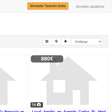
Simulador Tasación Gratis
Acceso usuarios
880€
16
 Tu Negocio en
Local Amplio en Avenida Carlos III: Ideal