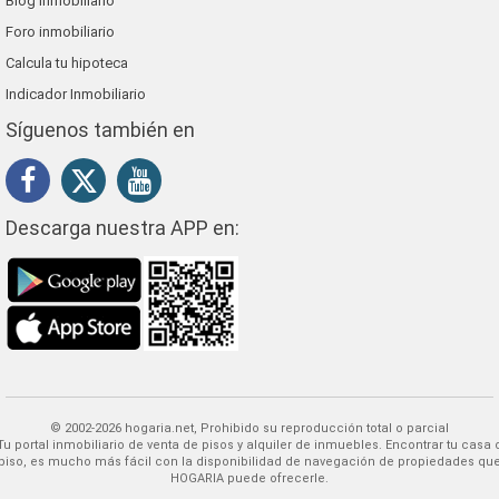
Blog inmobiliario
Foro inmobiliario
Calcula tu hipoteca
Indicador Inmobiliario
Síguenos también en
Descarga nuestra APP en:
© 2002-2026 hogaria.net, Prohibido su reproducción total o parcial
 alquiler de inmuebles. Encontrar tu casa o
piso, es mucho más fácil con la disponibilidad de navegación de propiedades qu
HOGARIA puede ofrecerle.