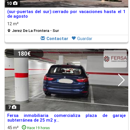
10
(sur-puertas del sur):cerrado por vacaciones hasta el 1
de agosto
12 m²
Jerez De La Frontera - Sur
Contactar
Guardar
180€
7
Fersa inmobiliaria comercializa plaza de garaje
subterránea de 25 m2 y...
45 m²
Hace 19 horas