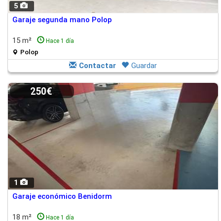
5
Garaje segunda mano Polop
15 m²
Hace 1 día
Polop
Contactar
Guardar
250€
1
Garaje económico Benidorm
18 m²
Hace 1 día