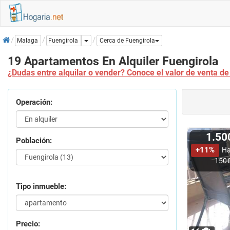
Inicio
Dropdown
Fuengirola
Malaga
Cerca de Fuengirola
19 Apartamentos En Alquiler Fuengirola
¿Dudas entre alquilar o vender? Conoce el valor de venta de 
Operación:
1.5
Población:
+11%
Ha
150
Tipo inmueble:
Precio: