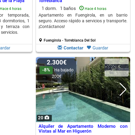
 de la Playa
Torreblanca
1 dorm.
1 baños
Hace 4 horas
Hace 4 horas
or temporada,
Apartamento en Fuengirola, en un barrio
 dormitorios, 1
seguro. Acceso rápido a servicios y transporte.
 y terraza con
¡Contáctanos!
 servicios.
Fuengirola - Torreblanca Del Sol
ardar
Contactar
Guardar
2.300€
-8%
Ha bajado
200€
20
Alquiler de Apartamento Moderno con
Vistas al Mar en Higuerón