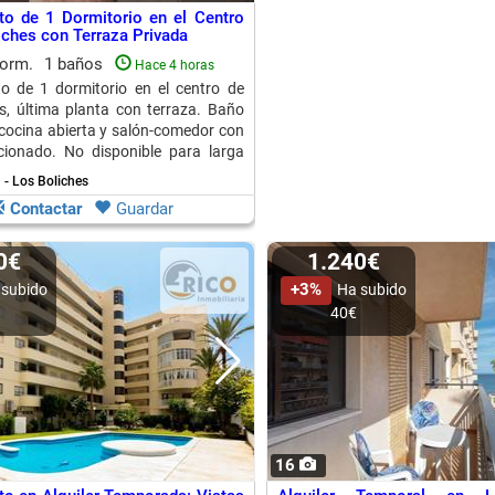
o de 1 Dormitorio en el Centro
iches con Terraza Privada
dorm.
1 baños
Hace 4 horas
o de 1 dormitorio en el centro de
s, última planta con terraza. Baño
cocina abierta y salón-comedor con
cionado. No disponible para larga
 - Los Boliches
Contactar
Guardar
60€
1.240€
+3%
 subido
Ha subido
40€
16