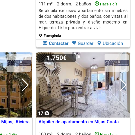
111 m²
2 dorm.
2 baños
Hace 1 día
Se alquila exclusivo apartamento sin muebles
de dos habitaciones y dos baños, con vistas al
mar, terraza privada y diseño moderno en
Higuerón. Listo para entrar a vivir.
Fuengirola
Contactar
Guardar
Ubicación
1.750€
17
Mijas, Riviera
Alquiler de apartamento en Mijas Costa
100 m²
2 dorm.
2 baños
Hace 1 día
Hace 1 día