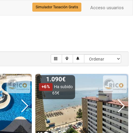
Simulador Tasación Gratis
Acceso usuarios
1.090€
+6%
Ha subido
65€