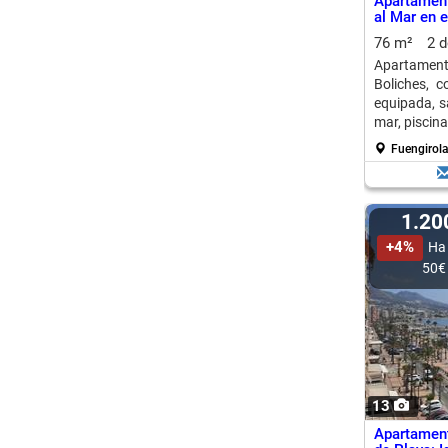
Apartament
al Mar en 
76 m²
2 
Apartamento
Boliches, c
equipada, s
mar, piscina
Fuengirola
1.2
+4%
Ha
50€
13
Apartamen