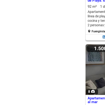
de Playa: 
92 m²
1 
Apartamento
línea de pla
cocina y te
2 personas 
Fuengirola
1.5
8
Apartament
al mar