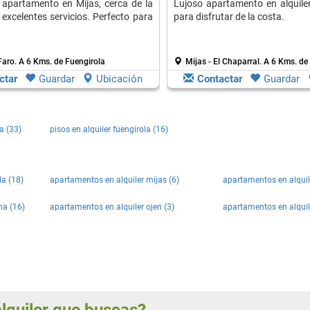
e apartamento en Mijas, cerca de la
Lujoso apartamento en alquiler
 excelentes servicios. Perfecto para
para disfrutar de la costa.
 Faro.
A 6 Kms. de Fuengirola
Mijas - El Chaparral.
A 6 Kms. de
ctar
Guardar
Ubicación
Contactar
Guardar
a (33)
pisos en alquiler fuengirola (16)
la (18)
apartamentos en alquiler mijas (6)
apartamentos en alquil
na (16)
apartamentos en alquiler ojen (3)
apartamentos en alquil