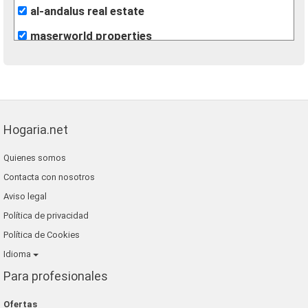
al-andalus real estate
maserworld properties
inmobiliaria terra realty
best house castellon
jardines del carmen, sl
Hogaria.net
fincas eva
Quienes somos
gestión internacional
Contacta con nosotros
rural andalussí
Aviso legal
inmogallardo
Política de privacidad
novahouse
Política de Cookies
Idioma
gilmar
Para profesionales
Ofertas