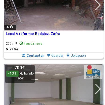
4
Local A reformar Badajoz, Zafra
200 m²
Hace 23 horas
Zafra
Contactar
Guardar
Ubicación
700€
-13%
Ha bajado
100€