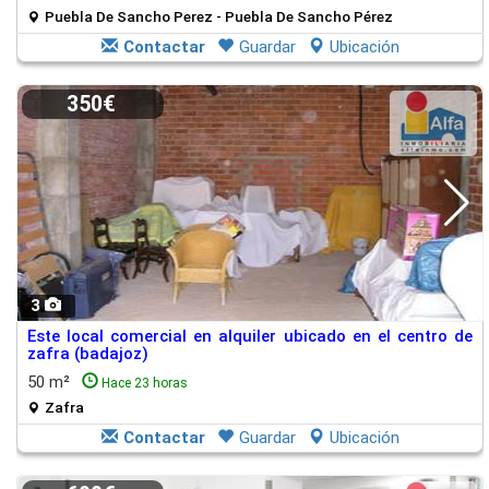
Puebla De Sancho Perez - Puebla De Sancho Pérez
Contactar
Guardar
Ubicación
350€
3
Este local comercial en alquiler ubicado en el centro de
zafra (badajoz)
50 m²
Hace 23 horas
Zafra
Contactar
Guardar
Ubicación