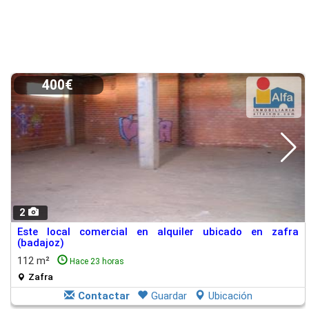
400€
2
Este local comercial en alquiler ubicado en zafra
(badajoz)
112 m²
Hace 23 horas
Zafra
Contactar
Guardar
Ubicación