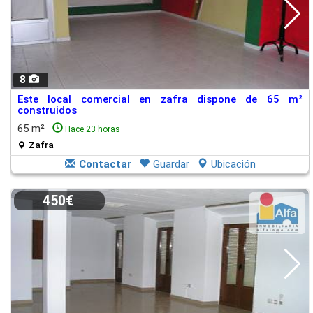
8
Este local comercial en zafra dispone de 65 m²
construidos
65 m²
Hace 23 horas
Zafra
Contactar
Guardar
Ubicación
450€