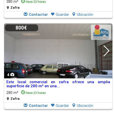
380 m²
Hace 23 horas
Zafra
Contactar
Guardar
Ubicación
800€
4
Este local comercial en zafra ofrece una amplia
superficie de 280 m² en una...
280 m²
Hace 23 horas
Zafra
Contactar
Guardar
Ubicación