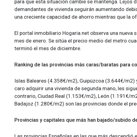
para que esta situación cambie se mantenga. Lejos d
demandantes de vivienda seguirán aumentando debido 
una creciente capacidad de ahorro mientras que la of
El portal inmobiliario Hogaria.net observa una nueva s
mes de enero. Se sitúa el precio medio del metro cua
terminó el mes de diciembre.
Ranking de las provincias más caras/baratas para c
Islas Baleares (4.358€/m2), Guipúzcoa (3.644€/m2) 
caro adquirir una vivienda de segunda mano, les sig
contrario, Ciudad Real (1.153€/m2), León (1.191€/m
Badajoz (1.280€/m2) son las provincias donde el pr
Provincias y capitales que más han bajado/subido d
Las provincias Españolas en las que más descendió el